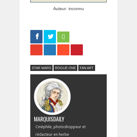
Auteur: inconnu
Share
Tweet
STAR WARS
ROGUE ONE
FAN ART
MARQUISDAILY
Cinéphile, photoshoppeur et
rédacteur en herbe