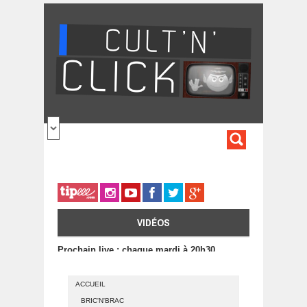
Aller au contenu principal
FORMULA
DE
RECHERC
VIDÉOS
Prochain live : chaque mardi à 20h30
ACCUEIL
BRIC'N'BRAC