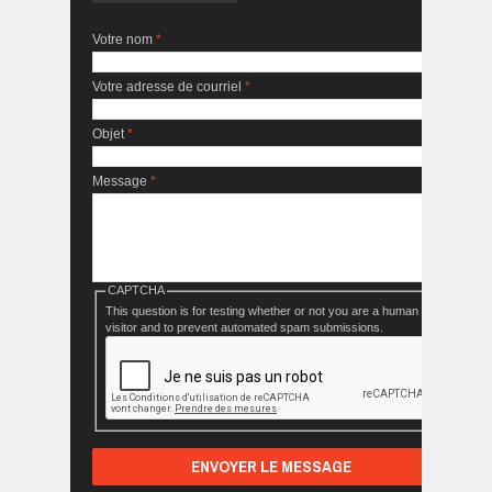
Votre nom
*
Votre adresse de courriel
*
Objet
*
Message
*
CAPTCHA
This question is for testing whether or not you are a human
visitor and to prevent automated spam submissions.