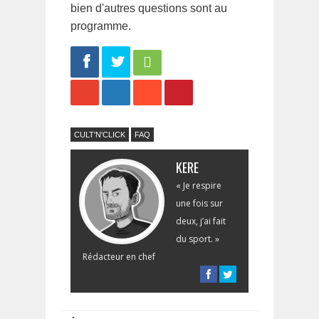
bien d'autres questions sont au
programme.
Share
Tweet
CULT'N'CLICK
FAQ
KERE
« Je respire
une fois sur
deux, j’ai fait
du sport. »
Rédacteur en chef