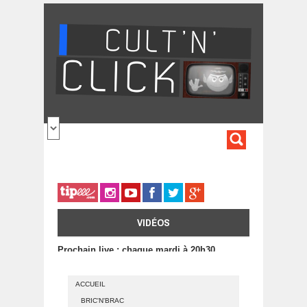
Aller au contenu principal
FORMULA
DE
RECHERC
VIDÉOS
Prochain live : chaque mardi à 20h30
ACCUEIL
BRIC'N'BRAC