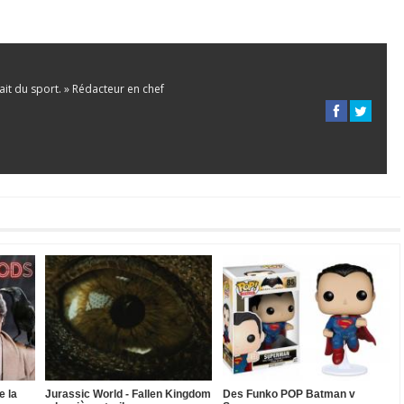
 fait du sport. » Rédacteur en chef
e la
Jurassic World - Fallen Kingdom
Des Funko POP Batman v