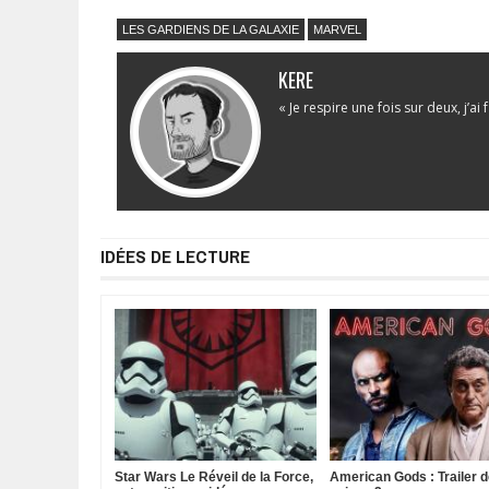
LES GARDIENS DE LA GALAXIE
MARVEL
KERE
« Je respire une fois sur deux, j’ai
IDÉES DE LECTURE
Star Wars Le Réveil de la Force,
American Gods : Trailer d