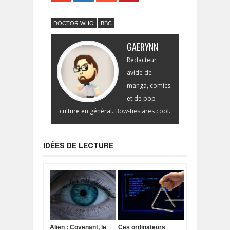
DOCTOR WHO
BBC
GAERYNN
Rédacteur
avide de
manga, comics
et de pop
culture en général. Bow-ties ares cool.
IDÉES DE LECTURE
Alien : Covenant, le
Ces ordinateurs