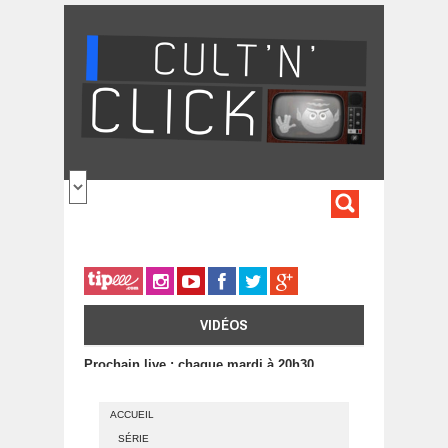
Aller au contenu principal
FORMULA
DE
RECHERC
VIDÉOS
Prochain live : chaque mardi à 20h30
ACCUEIL
SÉRIE