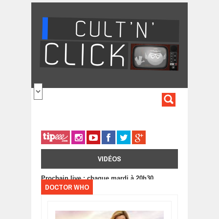
Aller au contenu principal
FORMULA
DE
RECHERC
VIDÉOS
Prochain live : chaque mardi à 20h30
DOCTOR WHO