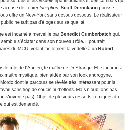
puie sur des effets visuels époustouflants et des combats qui
ite accusé de copier
Inception
,
Scott Derrickson
pousse
nous offre un New-York sans dessus dessous. Le réalisateur
ublic ne tarit pas d'éloges sur sa qualité.
ge est incarné à merveille par
Benedict Cumberbatch
qui,
 semble s’éclater dans son nouveau rôle. Il pourrait
hares du MCU, volant facilement la vedette à un
Robert
 le rôle de l’Ancien, le maître de Dr Strange. Elle incarne à
ieux maître mystique, bien aidée par son look androgyne.
 Mordo dont le parcours se révèle très intéressant pour la
travail sans trop de soucis ni d’efforts. Mais n'oublions pas
ne s'invente pas). Objet de plusieurs ressorts comiques du
t ce qui est demandé.