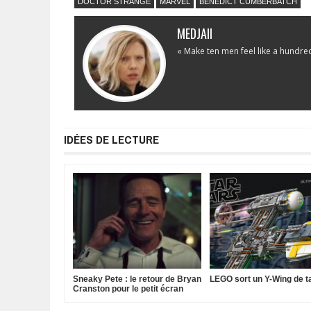
DOCTOR STRANGE
MARVEL
BENEDICT CUMBERBATCH
MEDJAII
« Make ten men feel like a hundre
IDÉES DE LECTURE
Sneaky Pete : le retour de Bryan
LEGO sort un Y-Wing de ta
Cranston pour le petit écran