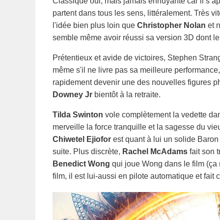
Classique oui, mais jamais ennuyante car il s’ap
partent dans tous les sens, littéralement. Très v
l'idée bien plus loin que
Christopher Nolan
et 
semble même avoir réussi sa version 3D dont le p
Prétentieux et avide de victoires, Stephen Stran
même s'il ne livre pas sa meilleure performance,
rapidement devenir une des nouvelles figures p
Downey Jr
bientôt à la retraite.
Tilda Swinton
vole complètement la vedette dans
merveille la force tranquille et la sagesse du v
Chiwetel Ejiofor
est quant à lui un solide Baron
suite. Plus discrète,
Rachel McAdams
fait son 
Benedict Wong
qui joue Wong dans le film (ça 
film, il est lui-aussi en pilote automatique et fai