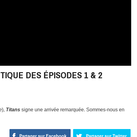
ITIQUE DES ÉPISODES 1 & 2
e
),
Titans
signe une arrivée remarquée. Sommes-nous en
Partager sur Facebook
Partager sur Twitter