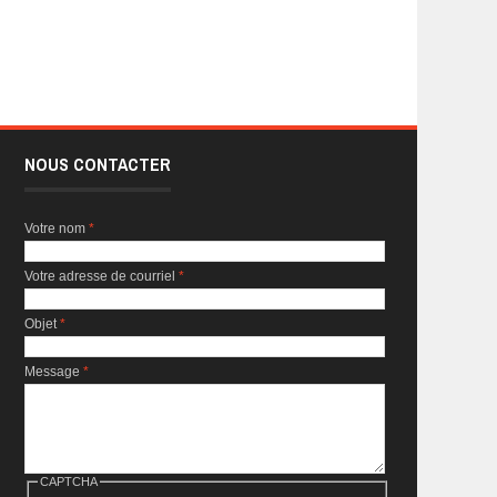
NOUS CONTACTER
Votre nom
*
Votre adresse de courriel
*
Objet
*
Message
*
CAPTCHA