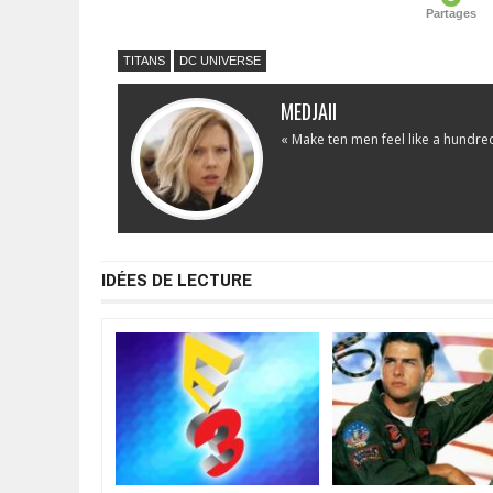
Partages
TITANS
DC UNIVERSE
MEDJAII
« Make ten men feel like a hundre
IDÉES DE LECTURE