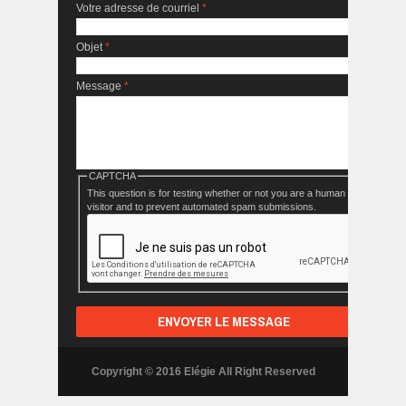
Votre adresse de courriel
*
Objet
*
Message
*
CAPTCHA
This question is for testing whether or not you are a human
visitor and to prevent automated spam submissions.
Copyright © 2016 Elégie All Right Reserved