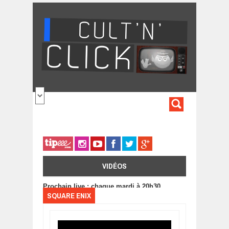
Aller au contenu principal
FORMULA
DE
RECHERC
VIDÉOS
Prochain live : chaque mardi à 20h30
SQUARE ENIX