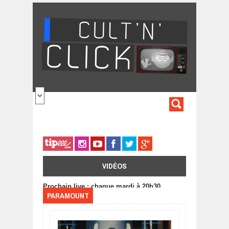
Aller au contenu principal
FORMULA
DE
RECHERC
VIDÉOS
Prochain live : chaque mardi à 20h30
PARAMOUNT