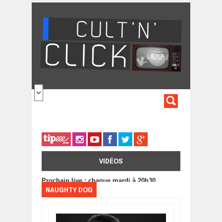
Aller au contenu principal
FORMULA
DE
RECHERC
VIDÉOS
Prochain live : chaque mardi à 20h30
NAUGHTY DOG