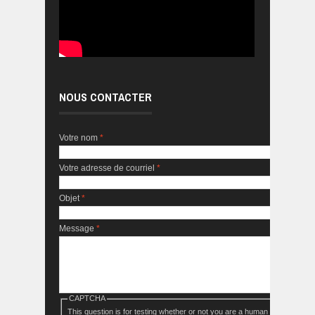
NOUS CONTACTER
Votre nom
*
Votre adresse de courriel
*
Objet
*
Message
*
CAPTCHA
This question is for testing whether or not you are a human