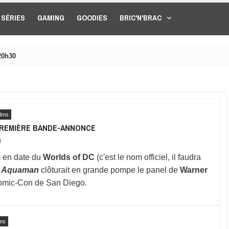
SÉRIES
GAMING
GOODIES
BRIC'N'BRAC
20h30
ilms
PREMIÈRE BANDE-ANNONCE
8
m en date du
Worlds of DC
(c'est le nom officiel, il faudra
,
Aquaman
clôturait en grande pompe le panel de
Warner
omic-Con de San Diego.
ms