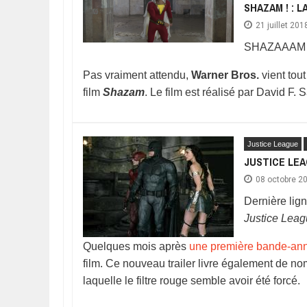
SHAZAM ! : 
21 juillet 201
SHAZAAAM 
Pas vraiment attendu,
Warner Bros.
vient tou
film
Shazam
. Le film est réalisé par David F.
Justice League
JUSTICE LE
08 octobre 2
Dernière lig
Justice Lea
Quelques mois après
une première bande-an
film. Ce nouveau trailer livre également de 
laquelle le filtre rouge semble avoir été forcé.