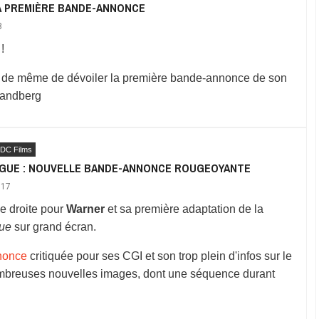
LA PREMIÈRE BANDE-ANNONCE
8
!
t de même de dévoiler la première bande-annonce de son
 Sandberg
DC Films
AGUE : NOUVELLE BANDE-ANNONCE ROUGEOYANTE
017
ne droite pour
Warner
et sa première adaptation de la
gue
sur grand écran.
nonce
critiquée pour ses CGI et son trop plein d'infos sur le
nombreuses nouvelles images, dont une séquence durant