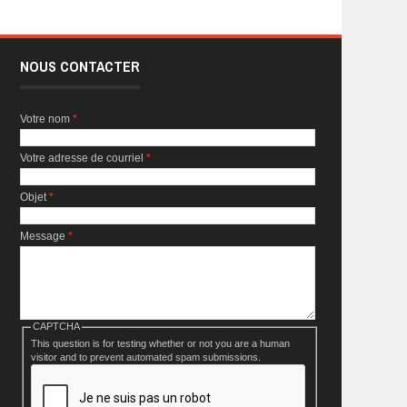
NOUS CONTACTER
Votre nom
*
Votre adresse de courriel
*
Objet
*
Message
*
CAPTCHA
This question is for testing whether or not you are a human
visitor and to prevent automated spam submissions.