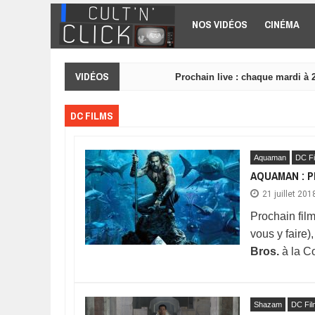
Aller au contenu principal
NOS VIDÉOS
CINÉMA
VIDÉOS
Prochain live : chaque mardi à 
DC FILMS
Aquaman
DC F
AQUAMAN : 
21 juillet 201
Prochain fil
vous y faire)
Bros.
à la C
Shazam
DC Fil