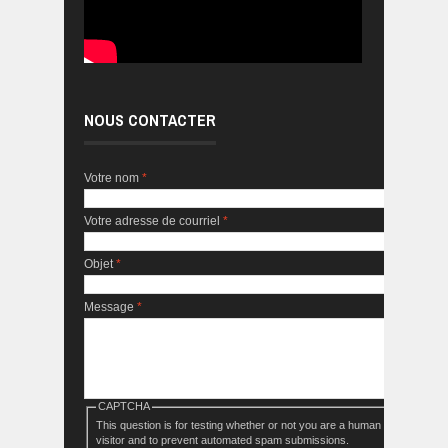
NOUS CONTACTER
Votre nom
*
Votre adresse de courriel
*
Objet
*
Message
*
CAPTCHA
This question is for testing whether or not you are a human
visitor and to prevent automated spam submissions.