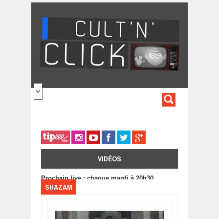
Aller au contenu principal
FORMULA
DE
RECHERC
VIDÉOS
Prochain live : chaque mardi à 20h30
SHAZAM