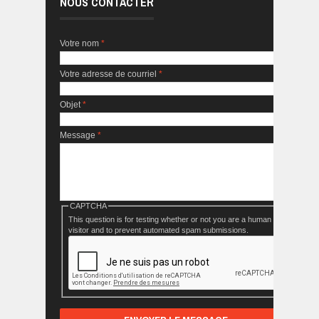
NOUS CONTACTER
Votre nom
*
Votre adresse de courriel
*
Objet
*
Message
*
CAPTCHA
This question is for testing whether or not you are a human
visitor and to prevent automated spam submissions.