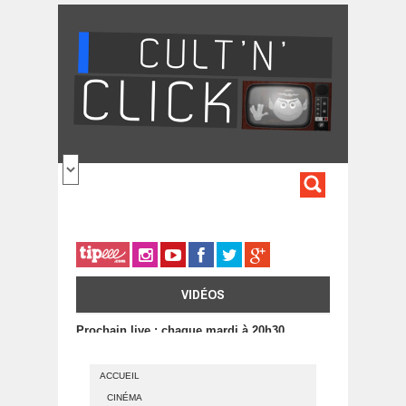
Aller au contenu principal
FORMULA
DE
RECHERC
VIDÉOS
Prochain live : chaque mardi à 20h30
ACCUEIL
CINÉMA