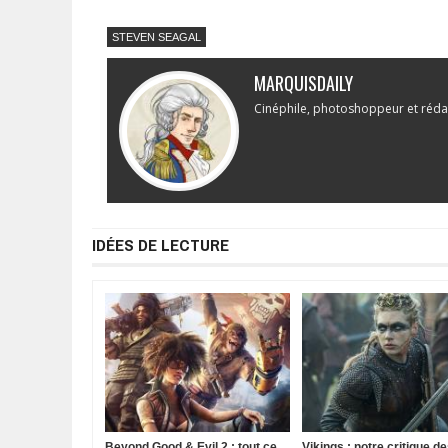
STEVEN SEAGAL
MARQUISDAILY
Cinéphile, photoshoppeur et réda
IDÉES DE LECTURE
Beyond Good & Evil 2 : tout ce
Vikings : notre critique d