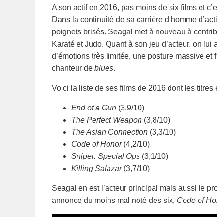
A son actif en 2016, pas moins de six films et c’
Dans la continuité de sa carrière d’homme d’action
poignets brisés. Seagal met à nouveau à contri
Karaté et Judo. Quant à son jeu d’acteur, on lu
d’émotions très limitée, une posture massive et f
chanteur de
blues
.
Voici la liste de ses films de 2016 dont les titres
End of a Gun
(3,9/10)
The Perfect Weapon
(3,8/10)
The Asian Connection
(3,3/10)
Code of Honor
(4,2/10)
Sniper: Special Ops
(3,1/10)
Killing Salazar
(3,7/10)
Seagal en est l’acteur principal mais aussi le pr
annonce du moins mal noté des six,
Code of Ho