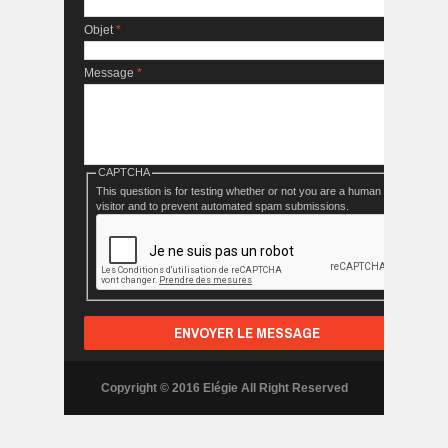
Objet
*
Message
*
CAPTCHA
This question is for testing whether or not you are a human
visitor and to prevent automated spam submissions.
Copyright © 2016 Elégie All Right Reserved