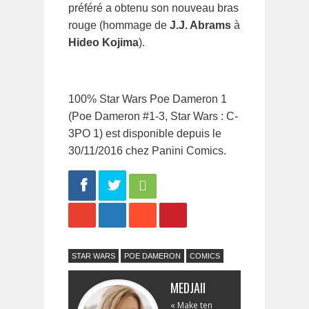
préféré a obtenu son nouveau bras
rouge (hommage de
J.J. Abrams
à
Hideo Kojima
).
100% Star Wars Poe Dameron 1
(Poe Dameron #1-3, Star Wars : C-
3PO 1) est disponible depuis le
30/11/2016 chez Panini Comics.
Share
Tweet
STAR WARS
POE DAMERON
COMICS
MEDJAII
« Make ten