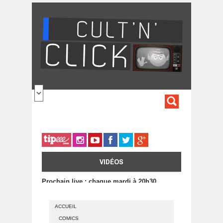
Aller au contenu principal
FORMULA
DE
RECHERC
VIDÉOS
Prochain live : chaque mardi à 20h30
ACCUEIL
COMICS