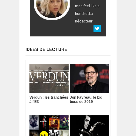
men feel like a
hundred. »
Rédacteur
IDÉES DE LECTURE
Verdun : les tranchées
Jon Favreau, le big
à l'E3
boss de 2019