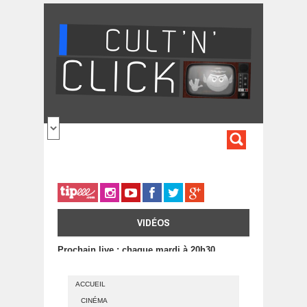
Aller au contenu principal
FORMULA
DE
RECHERC
VIDÉOS
Prochain live : chaque mardi à 20h30
ACCUEIL
CINÉMA