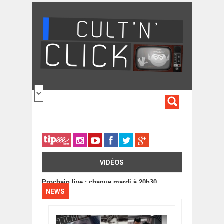
Aller au contenu principal
FORMULA
DE
RECHERC
VIDÉOS
Prochain live : chaque mardi à 20h30
NEWS