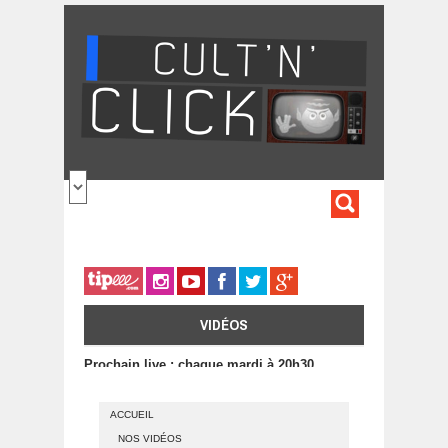
Aller au contenu principal
FORMULA
DE
RECHERC
VIDÉOS
Prochain live : chaque mardi à 20h30
ACCUEIL
NOS VIDÉOS