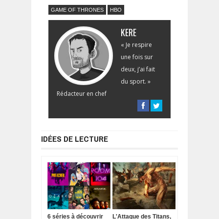
GAME OF THRONES
HBO
KERE
« Je respire
une fois sur
deux, j’ai fait
du sport. »
Rédacteur en chef
IDÉES DE LECTURE
6 séries à découvrir
L'Attaque des Titans,