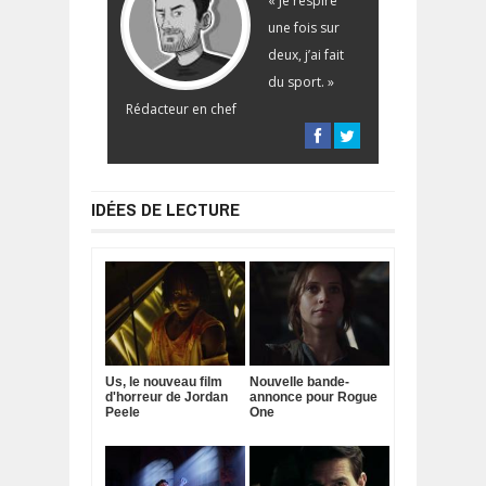
« Je respire
une fois sur
deux, j’ai fait
du sport. »
Rédacteur en chef
IDÉES DE LECTURE
Us, le nouveau film
Nouvelle bande-
d'horreur de Jordan
annonce pour Rogue
Peele
One