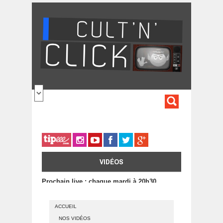
Aller au contenu principal
FORMULA
DE
RECHERC
VIDÉOS
Prochain live : chaque mardi à 20h30
ACCUEIL
NOS VIDÉOS