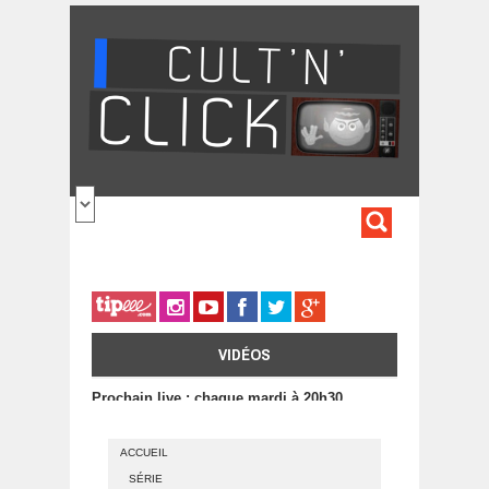
Aller au contenu principal
FORMULA
DE
RECHERC
VIDÉOS
Prochain live : chaque mardi à 20h30
ACCUEIL
SÉRIE