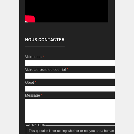
NOUS CONTACTER
Votre nom
*
Votre adresse de courriel
*
Objet
*
Message
*
CAPTCHA
This question is for testing whether or not you are a human