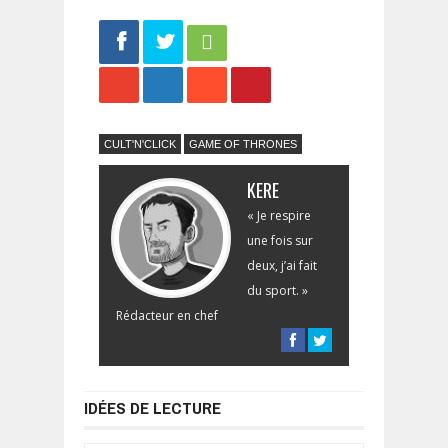
Share
Tweet
CULT'N'CLICK
GAME OF THRONES
KERE
« Je respire
une fois sur
deux, j’ai fait
du sport. »
Rédacteur en chef
IDÉES DE LECTURE