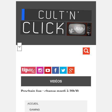
Aller au contenu principal
FORMULA
DE
RECHERC
VIDÉOS
Prochain live : chaque mardi à 20h30
ACCUEIL
GAMING