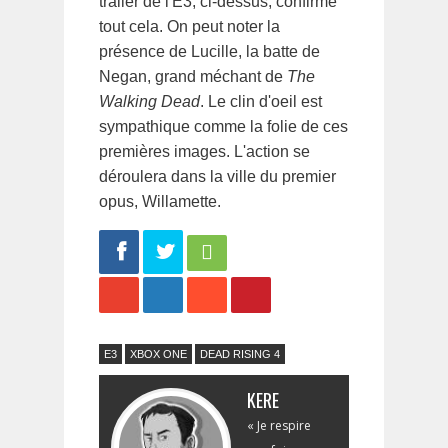
trailer de l'E3, ci-dessus, confirme
tout cela. On peut noter la
présence de Lucille, la batte de
Negan, grand méchant de
The
Walking Dead
. Le clin d'oeil est
sympathique comme la folie de ces
premières images. L'action se
déroulera dans la ville du premier
opus, Willamette.
Share
Tweet
E3
XBOX ONE
DEAD RISING 4
KERE
« Je respire