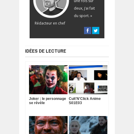
une fois sur
deux, j’ai fait
du sport. »
Rédacteur en chef
IDÉES DE LECTURE
Joker : le personnage
Cult'N'Click Anime
se révèle
S01E03