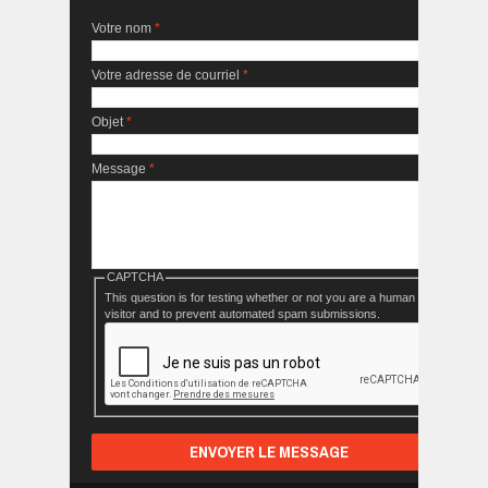
Votre nom
*
Votre adresse de courriel
*
Objet
*
Message
*
CAPTCHA
This question is for testing whether or not you are a human
visitor and to prevent automated spam submissions.