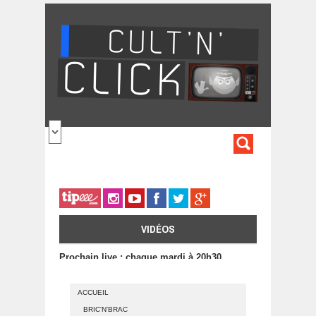
Aller au contenu principal
FORMULA
DE
RECHERC
VIDÉOS
Prochain live : chaque mardi à 20h30
ACCUEIL
BRIC'N'BRAC