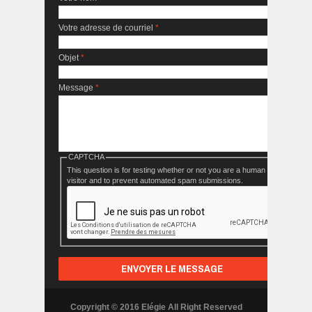
Votre adresse de courriel
*
Objet
*
Message
*
CAPTCHA
This question is for testing whether or not you are a human
visitor and to prevent automated spam submissions.
Copyright © 2016 Elégie All Right Reserved