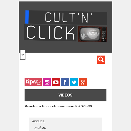
Aller au contenu principal
FORMULA
DE
RECHERC
VIDÉOS
Prochain live : chaque mardi à 20h30
ACCUEIL
CINÉMA