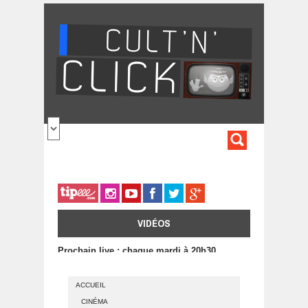
Aller au contenu principal
FORMULA
DE
RECHERC
VIDÉOS
Prochain live : chaque mardi à 20h30
ACCUEIL
CINÉMA