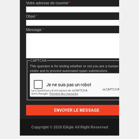
Votre adresse de courriel
*
Objet
*
Message
*
CAPTCHA
This question is for testing whether or not you are a human
visitor and to prevent automated spam submissions.
Copyright © 2016 Elégie All Right Reserved