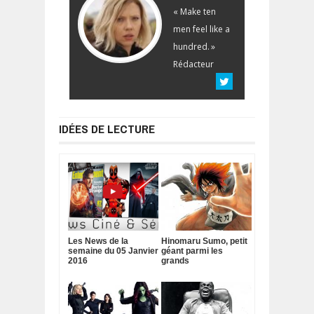
« Make ten
men feel like a
hundred. »
Rédacteur
IDÉES DE LECTURE
Les News de la
Hinomaru Sumo, petit
semaine du 05 Janvier
géant parmi les
2016
grands