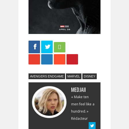
Share
Tweet
AVENGERS ENDGAME
MARVEL
DISNEY
MEDJAII
« Make ten
men feel like a
hundred. »
Rédacteur