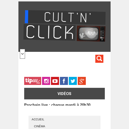
Aller au contenu principal
FORMULA
DE
RECHERC
VIDÉOS
Prochain live : chaque mardi à 20h30
ACCUEIL
CINÉMA