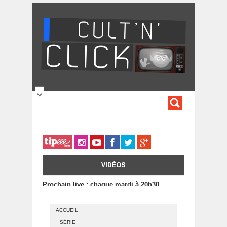
Aller au contenu principal
FORMULA
DE
RECHERC
VIDÉOS
Prochain live : chaque mardi à 20h30
ACCUEIL
SÉRIE