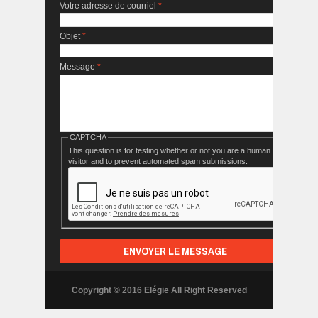
Votre adresse de courriel
*
Objet
*
Message
*
CAPTCHA
This question is for testing whether or not you are a human
visitor and to prevent automated spam submissions.
Copyright © 2016 Elégie All Right Reserved