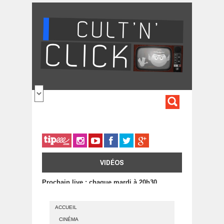
Aller au contenu principal
FORMULA
DE
RECHERC
VIDÉOS
Prochain live : chaque mardi à 20h30
ACCUEIL
CINÉMA