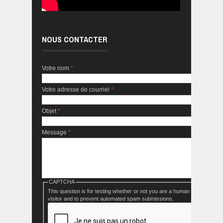
NOUS CONTACTER
Votre nom
*
Votre adresse de courriel
*
Objet
*
Message
*
CAPTCHA
This question is for testing whether or not you are a human
visitor and to prevent automated spam submissions.