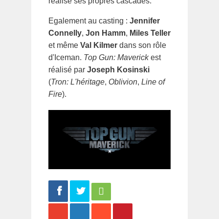
réalise ses propres cascades.
Egalement au casting :
Jennifer
Connelly
,
Jon Hamm
,
Miles Teller
et même
Val Kilmer
dans son rôle
d'Iceman.
Top Gun: Maverick
est
réalisé par
Joseph Kosinski
(
Tron: L'héritage
,
Oblivion
,
Line of
Fire
).
Share
Tweet