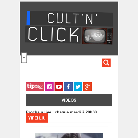
Aller au contenu principal
FORMULA
DE
RECHERC
VIDÉOS
Prochain live : chaque mardi à 20h30
YIFEI LIU