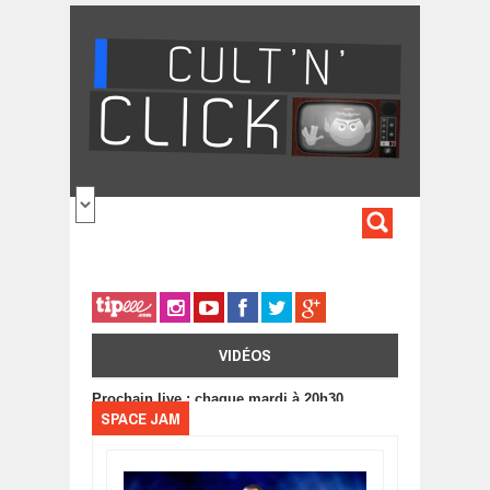
Aller au contenu principal
FORMULA
DE
RECHERC
VIDÉOS
Prochain live : chaque mardi à 20h30
SPACE JAM