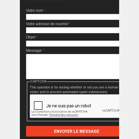
Votre nom
*
Votre adresse de courriel
*
Objet
*
Message
*
CAPTCHA
This question is for testing whether or not you are a human
visitor and to prevent automated spam submissions.