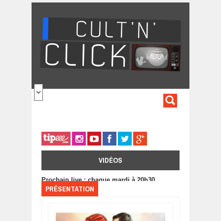
Aller au contenu principal
FORMULA
DE
RECHERC
VIDÉOS
Prochain live : chaque mardi à 20h30
PRÉSENTATION