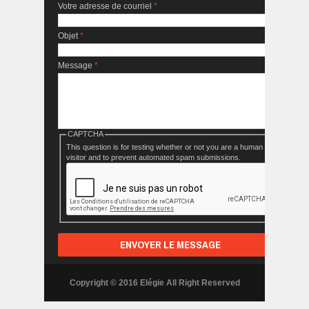
Votre adresse de courriel
*
Objet
*
Message
*
CAPTCHA
This question is for testing whether or not you are a human
visitor and to prevent automated spam submissions.
Copyright © 2016 Elégie All Right Reserved