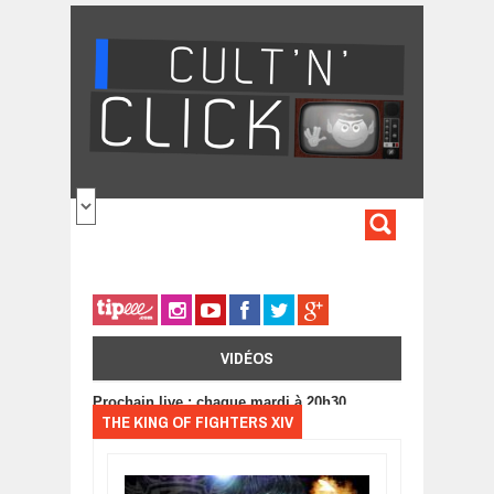
Aller au contenu principal
FORMULA
DE
RECHERC
VIDÉOS
Prochain live : chaque mardi à 20h30
THE KING OF FIGHTERS XIV