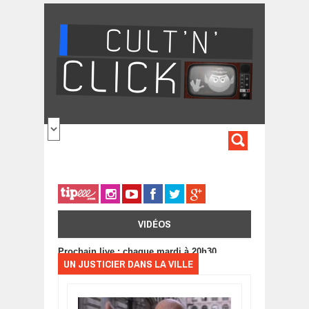
Aller au contenu principal
FORMULA
DE
RECHERC
VIDÉOS
Prochain live : chaque mardi à 20h30
UN JUSTICIER DANS LA VILLE