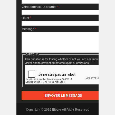
Votre adresse de courriel
*
Objet
*
Message
*
CAPTCHA
This question is for testing whether or not you are a human
visitor and to prevent automated spam submissions.
Copyright © 2016 Elégie All Right Reserved