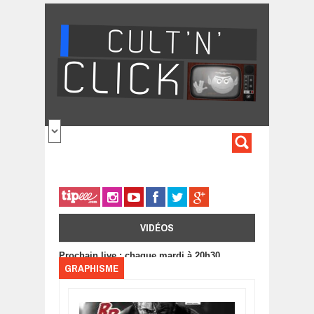
Aller au contenu principal
FORMULA
DE
RECHERC
VIDÉOS
Prochain live : chaque mardi à 20h30
GRAPHISME