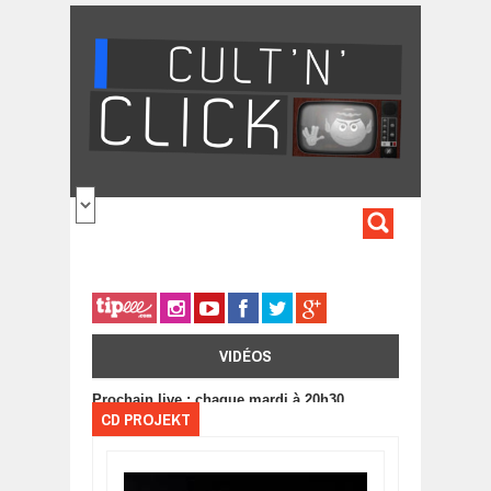
Aller au contenu principal
FORMULA
DE
RECHERC
VIDÉOS
Prochain live : chaque mardi à 20h30
CD PROJEKT