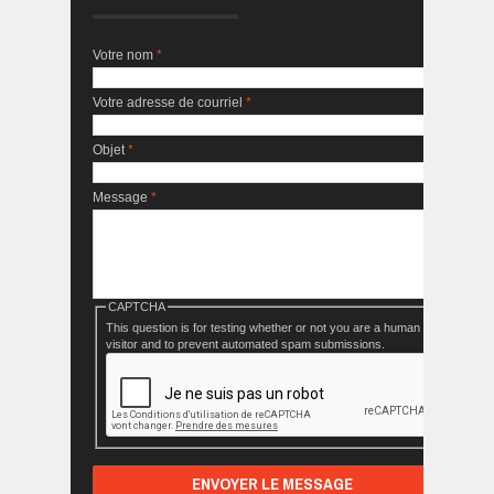
Votre nom
*
Votre adresse de courriel
*
Objet
*
Message
*
CAPTCHA
This question is for testing whether or not you are a human
visitor and to prevent automated spam submissions.