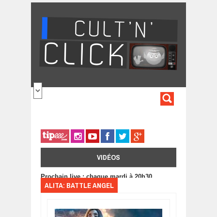
Aller au contenu principal
FORMULA
DE
RECHERC
VIDÉOS
Prochain live : chaque mardi à 20h30
ALITA: BATTLE ANGEL