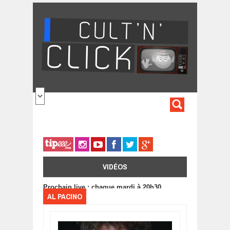
Aller au contenu principal
FORMULA
DE
RECHERC
VIDÉOS
Prochain live : chaque mardi à 20h30
AL PACINO