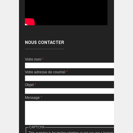
NOUS CONTACTER
Votre nom
*
Votre adresse de courriel
*
Objet
*
Message
*
CAPTCHA
This question is for testing whether or not you are a human