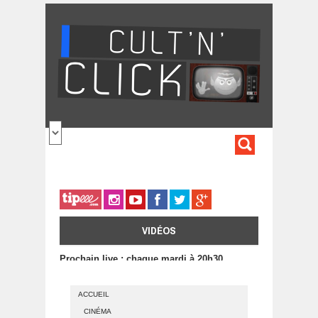
Aller au contenu principal
FORMULA
DE
RECHERC
VIDÉOS
Prochain live : chaque mardi à 20h30
ACCUEIL
CINÉMA