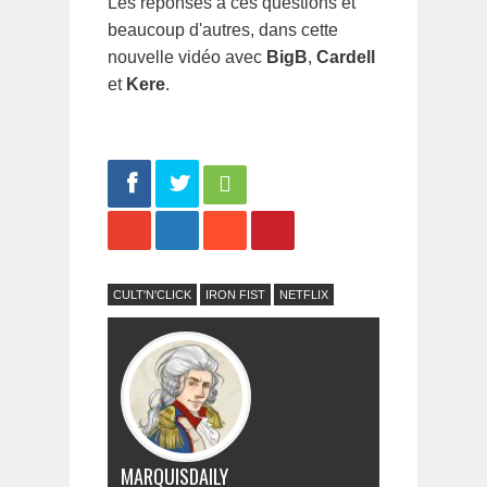
Les réponses à ces questions et
beaucoup d'autres, dans cette
nouvelle vidéo avec
BigB
,
Cardell
et
Kere
.
Share
Tweet
CULT'N'CLICK
IRON FIST
NETFLIX
MARQUISDAILY