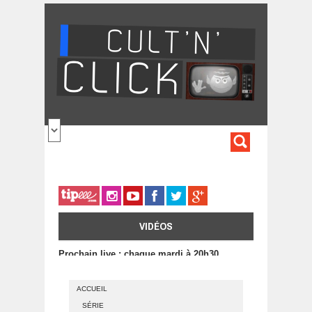
Aller au contenu principal
FORMULA
DE
RECHERC
VIDÉOS
Prochain live : chaque mardi à 20h30
ACCUEIL
SÉRIE