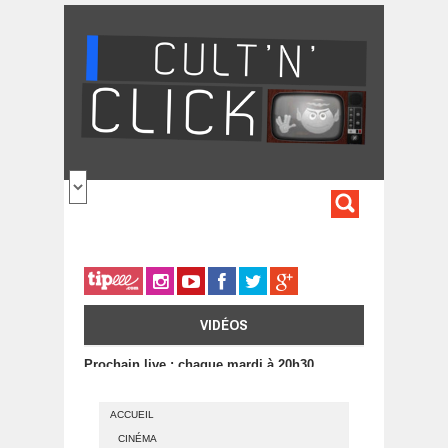
Aller au contenu principal
FORMULA
DE
RECHERC
VIDÉOS
Prochain live : chaque mardi à 20h30
ACCUEIL
CINÉMA