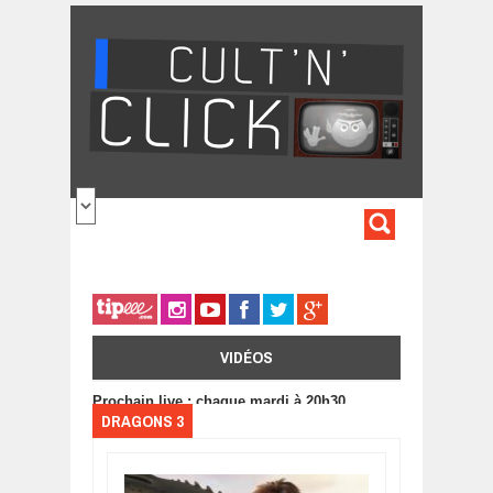
Aller au contenu principal
FORMULA
DE
RECHERC
VIDÉOS
Prochain live : chaque mardi à 20h30
DRAGONS 3