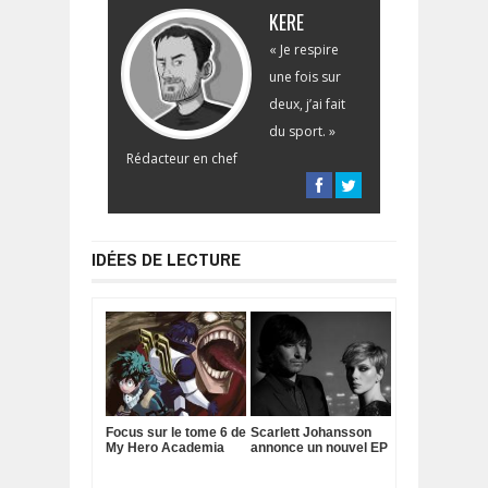
KERE
« Je respire
une fois sur
deux, j’ai fait
du sport. »
Rédacteur en chef
IDÉES DE LECTURE
Focus sur le tome 6 de
Scarlett Johansson
My Hero Academia
annonce un nouvel EP