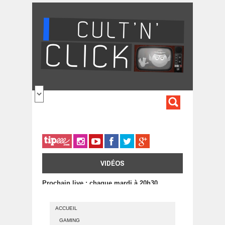
Aller au contenu principal
FORMULA
DE
RECHERC
VIDÉOS
Prochain live : chaque mardi à 20h30
ACCUEIL
GAMING