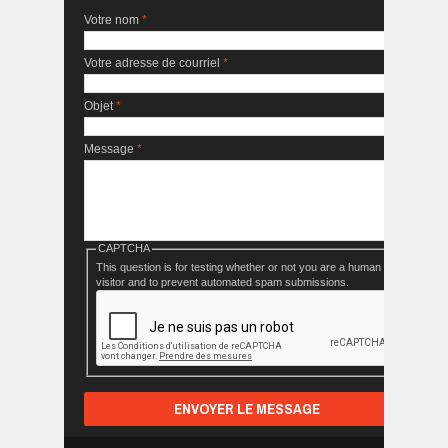
Votre nom
*
Votre adresse de courriel
*
Objet
*
Message
*
CAPTCHA
This question is for testing whether or not you are a human
visitor and to prevent automated spam submissions.