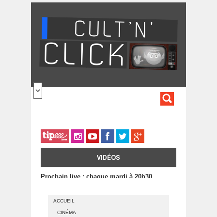
Aller au contenu principal
FORMULA
DE
RECHERC
VIDÉOS
Prochain live : chaque mardi à 20h30
ACCUEIL
CINÉMA