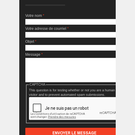
Votre nom
*
Votre adresse de courriel
*
Objet
*
Message
*
CAPTCHA
This question is for testing whether or not you are a human
visitor and to prevent automated spam submissions.