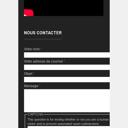
NOUS CONTACTER
Votre nom
*
Votre adresse de courriel
*
Objet
*
Message
*
CAPTCHA
This question is for testing whether or not you are a human
visitor and to prevent automated spam submissions.