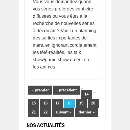
Vous vous demandez quand
vos séries préférées vont être
diffusées ou vous êtes à la
recherche de nouvelles séries
à découvrir ? Voici un planning
des sorties importantes de
mars, en ignorant cordialement
les télé-réalités, les talk
show/game show ou encore
les animes.
Pages
…
« premier
‹ précédent
…
14
15
16
17
18
19
20
21
22
suivant ›
dernier »
NOS ACTUALITÉS