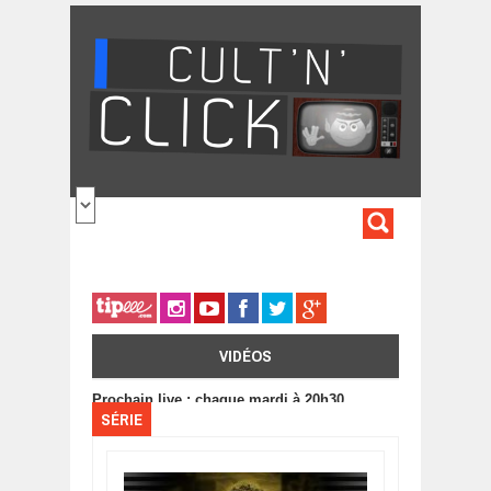
Aller au contenu principal
FORMULA
DE
RECHERC
VIDÉOS
Prochain live : chaque mardi à 20h30
SÉRIE