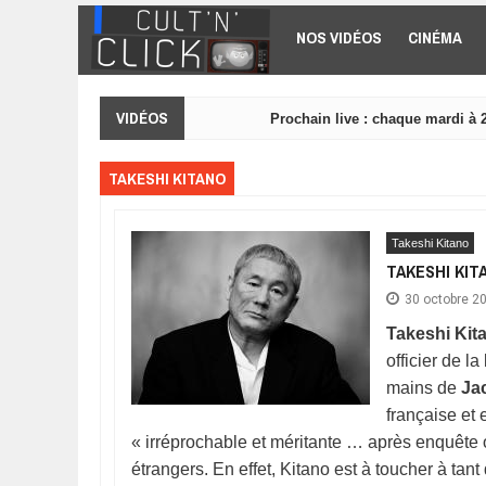
Aller au contenu principal
NOS VIDÉOS
CINÉMA
VIDÉOS
Prochain live : chaque mardi à 
TAKESHI KITANO
Takeshi Kitano
TAKESHI KIT
30 octobre 2
Takeshi Kit
officier de l
mains de
Ja
française et 
« irréprochable et méritante … après enquête o
étrangers. En effet, Kitano est à toucher à tant