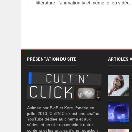
littérature, l’animation tv et même le jeu vidéo.
PRÉSENTATION DU SITE
ARTICLES 
Animée par BigB et Kere, fondée en
juillet 2013, Cult'N'Click est une chaîne
YouTube dédiée au cinéma et aux
séries, et un site rassemblant notre
contenu et les articles d'une rédaction