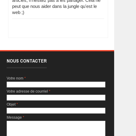
articles, n'hésitez pas à les partager. Cela ne
peut que nous aider dans la jungle qu'est le
web ;)
NOUS CONTACTER
Votre nom
*
Votre adresse de courriel
*
Objet
*
Message
*