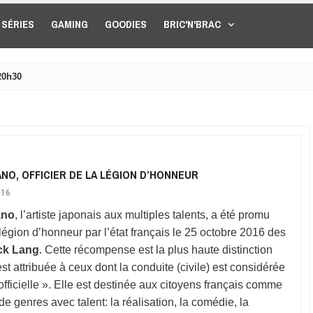
SÉRIES
GAMING
GOODIES
BRIC'N'BRAC
20h30
ANO, OFFICIER DE LA LÉGION D’HONNEUR
016
ano
, l’artiste japonais aux multiples talents, a été promu
a légion d’honneur par l’état français le 25 octobre 2016 des
ck Lang
. Cette récompense est la plus haute distinction
est attribuée à ceux dont la conduite (civile) est considérée
fficielle ». Elle est destinée aux citoyens français comme
 de genres avec talent: la réalisation, la comédie, la