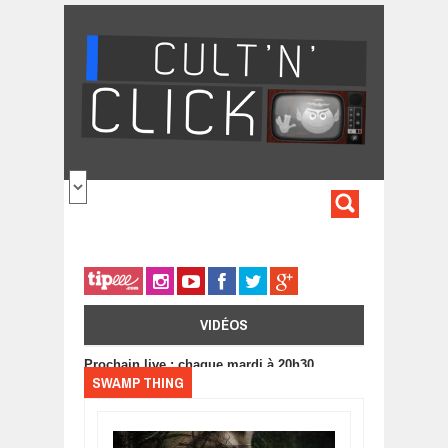
Aller au contenu principal
FORMULA
DE
RECHERC
VIDÉOS
Prochain live : chaque mardi à 20h30
SWAMP THING