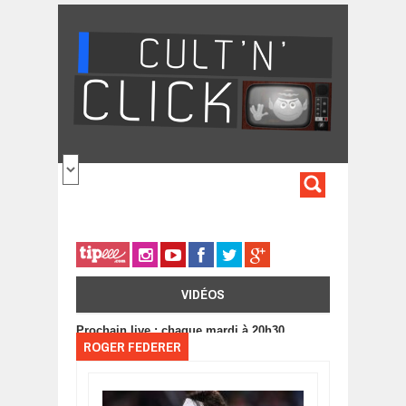
Aller au contenu principal
FORMULA
DE
RECHERC
VIDÉOS
Prochain live : chaque mardi à 20h30
ROGER FEDERER