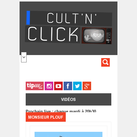
Aller au contenu principal
FORMULA
DE
RECHERC
VIDÉOS
Prochain live : chaque mardi à 20h30
MONSIEUR PLOUF