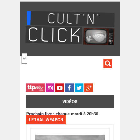
Aller au contenu principal
FORMULA
DE
RECHERC
VIDÉOS
Prochain live : chaque mardi à 20h30
LETHAL WEAPON