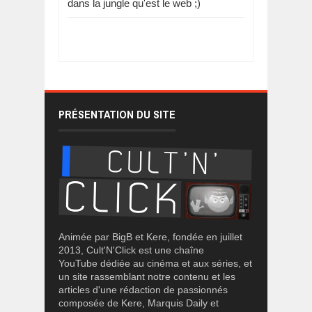
dans la jungle qu'est le web ;)
PRÉSENTATION DU SITE
Animée par BigB et Kere, fondée en juillet
2013, Cult'N'Click est une chaîne
YouTube dédiée au cinéma et aux séries, et
un site rassemblant notre contenu et les
articles d'une rédaction de passionnés
composée de Kere, Marquis Daily et