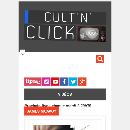
Aller au contenu principal
FORMULA
DE
RECHERC
VIDÉOS
Prochain live : chaque mardi à 20h30
JAMES MCAVOY