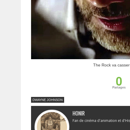
The Rock va casser
0
Partages
DWAYNE JOHNSON
HONIR
Fan de cinéma d'animation et d'Hi