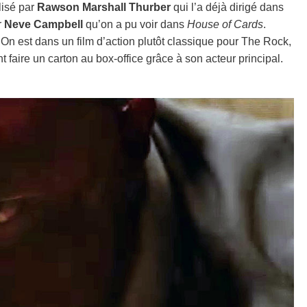
lisé par
Rawson Marshall Thurber
qui l’a déjà dirigé dans
r
Neve Campbell
qu’on a pu voir dans
House of Cards
.
 On est dans un film d’action plutôt classique pour The Rock,
 faire un carton au box-office grâce à son acteur principal.