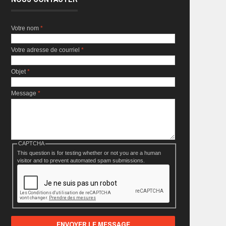
Votre nom
*
Votre adresse de courriel
*
Objet
*
Message
*
CAPTCHA
This question is for testing whether or not you are a human
visitor and to prevent automated spam submissions.